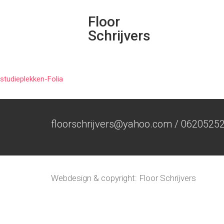
Floor
Schrijvers
studieplekken-Folia
floorschrijvers@yahoo.com / 0620525
Webdesign & copyright: Floor Schrijvers