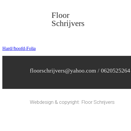
Floor
Schrijvers
Hard//hoofd-Folia
floorschrijvers@yahoo.com / 0620525264
Webdesign & copyright: Floor Schrijvers